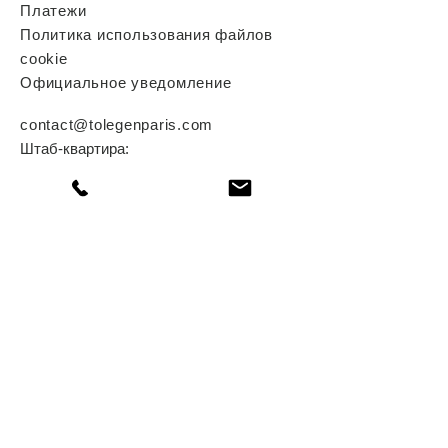
Платежи
Политика использования файлов
cookie
Официальное уведомление
contact@tolegenparis.com
Штаб-квартира:
18 Rue Montmartre
75001 Paris
France
Abonnez-vous.
S'abonner maintenant